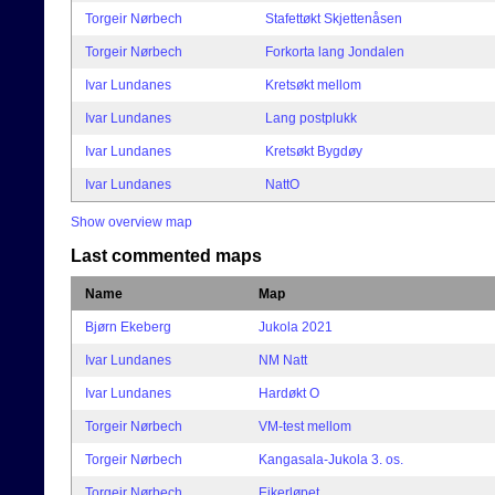
Torgeir Nørbech
Stafettøkt Skjettenåsen
Torgeir Nørbech
Forkorta lang Jondalen
Ivar Lundanes
Kretsøkt mellom
Ivar Lundanes
Lang postplukk
Ivar Lundanes
Kretsøkt Bygdøy
Ivar Lundanes
NattO
Show overview map
Last commented maps
Name
Map
Bjørn Ekeberg
Jukola 2021
Ivar Lundanes
NM Natt
Ivar Lundanes
Hardøkt O
Torgeir Nørbech
VM-test mellom
Torgeir Nørbech
Kangasala-Jukola 3. os.
Torgeir Nørbech
Eikerløpet