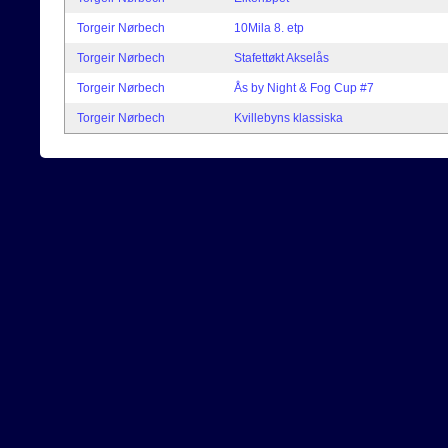
Torgeir Nørbech
10Mila 8. etp
Torgeir Nørbech
Stafettøkt Akselås
Torgeir Nørbech
Ås by Night & Fog Cup #7
Torgeir Nørbech
Kvillebyns klassiska