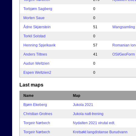
Torbjørn Sagberg
0
Morten Saue
0
Ådne Skjærstein
51
Wangsamling 
Torkil Solstad
0
Henning Spjelkavik
57
Romanian lon
Anders Tiltnes
41
OSI/GeoForm 
Audun Weltzien
0
Espen Weltzien2
0
Last maps
Name
Map
Bjørn Ekeberg
Jukola 2021
Christian Grotnes
Jukola natt-trening
Torgeir Nørbech
Nydalten 2021 virutal edt.
Torgeir Nørbech
Kretsøkt langdistanse Burudvann