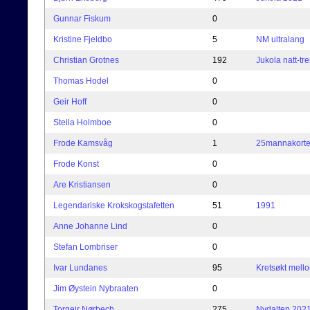
Gunnar Fiskum
0
Kristine Fjeldbo
5
NM ultralang
Christian Grotnes
192
Jukola natt-tr
Thomas Hodel
0
Geir Hoff
0
Stella Holmboe
0
Frode Kamsvåg
1
25mannakort
Frode Konst
0
Are Kristiansen
0
Legendariske Krokskogstafetten
51
1991
Anne Johanne Lind
0
Stefan Lombriser
0
Ivar Lundanes
95
Kretsøkt mell
Jim Øystein Nybraaten
0
Torgeir Nørbech
275
Nydalten 2021 