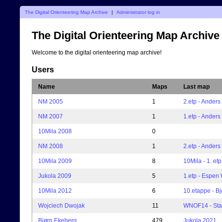
The Digital Orienteering Map Archive
|
Administrator log in
The Digital Orienteering Map Archive
Welcome to the digital orienteering map archive!
Users
Name
Maps
Last map
NM 2005
1
2.etp - Anders 
NM 2007
1
1.etp - Anders 
10Mila 2008
0
NM 2008
1
2.etp - Anders 
10Mila 2009
8
10Mila - 1. et
Jukola 2009
5
1.etp - Espen 
10Mila 2012
6
10.etappe - B
Wojciech Dwojak
11
WNOF14 - Sta
Bjørn Ekeberg
479
Jukola 2021